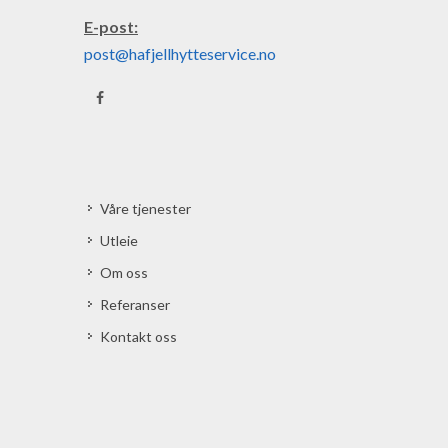
E-post:
post@hafjellhytteservice.no
Våre tjenester
Utleie
Om oss
Referanser
Kontakt oss