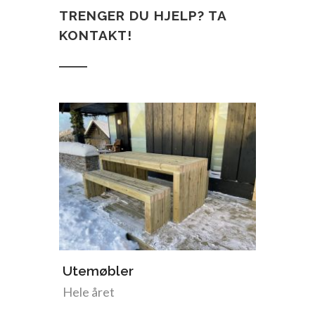
TRENGER DU HJELP? TA
KONTAKT!
Utemøbler
Torvpl
Hele året
Somme